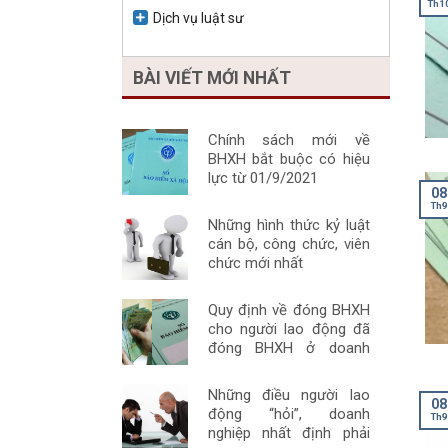
Th1
Dịch vụ luật sư
BÀI VIẾT MỚI NHẤT
Chính sách mới về
BHXH bắt buộc có hiệu
lực từ 01/9/2021
08
Th9
Những hình thức kỷ luật
cán bộ, công chức, viên
chức mới nhất
Quy định về đóng BHXH
cho người lao động đã
đóng BHXH ở doanh
nghiệp khác
Những điều người lao
08
động “hỏi”, doanh
Th9
nghiệp nhất định phải