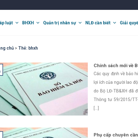
áp luật
BHXH
Quản trị nhân sự
NLĐ cần biết
Giải quy
ng chủ
>
Thẻ:
bhxh
Chính sách mới về B
1
Các quy định về bảo h
lợi ích của người lao
do Bộ LĐ-TB&XH đã đ
Thông tư 59/2015/TT
[...]
Phụ cấp chuyên cầ