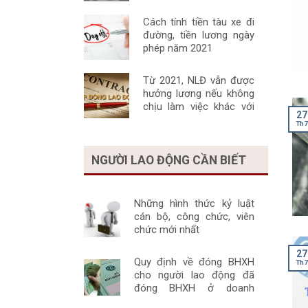
“nói”
Cách tính tiền tàu xe đi
đường, tiền lương ngày
phép năm 2021
Từ 2021, NLĐ vẫn được
hưởng lương nếu không
chịu làm việc khác với
27
HĐLĐ một cách đúng
Th7
luật
NGƯỜI LAO ĐỘNG CẦN BIẾT
Những hình thức kỷ luật
cán bộ, công chức, viên
chức mới nhất
27
Quy định về đóng BHXH
Th7
cho người lao động đã
đóng BHXH ở doanh
nghiệp khác