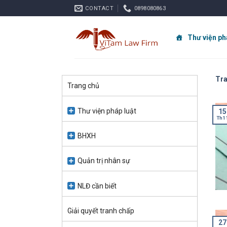
Skip
CONTACT
0898080863
to
content
Thư viện ph
Tra
Trang chủ
Thư viện pháp luật
15
Th1
BHXH
Quản trị nhân sự
NLĐ cần biết
Giải quyết tranh chấp
27