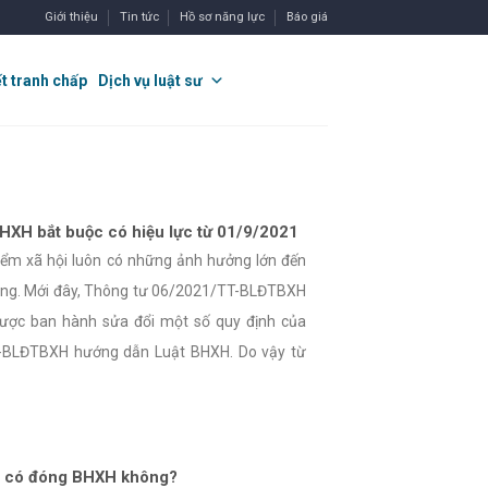
Giới thiệu
Tin tức
Hồ sơ năng lực
Báo giá
ết tranh chấp
Dịch vụ luật sư
HXH bắt buộc có hiệu lực từ 01/9/2021
iểm xã hội luôn có những ảnh hưởng lớn đến
 động. Mới đây, Thông tư 06/2021/TT-BLĐTBXH
ược ban hành sửa đổi một số quy định của
-BLĐTBXH hướng dẫn Luật BHXH. Do vậy từ
n có đóng BHXH không?