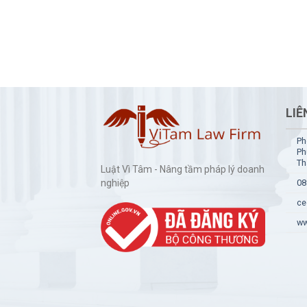
LIÊ
Ph
Ph
Th
Luật Vì Tâm - Nâng tầm pháp lý doanh
nghiệp
08
ce
ww