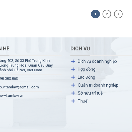
1
2
N HỆ
DỊCH VỤ
òng 402, Số 33 Phố Trung Kính,
Dịch vụ doanh nghiệp
ường Trung Hòa, Quận Cầu Giấy,
Hợp đồng
ành phố Hà Nội, Việt Nam
Lao Động
98.080.863
Quản trị doanh nghiệp
o.vitamlaw@gmail.com
Sở hữu trí tuệ
w.vitamlaw.vn
Thuế