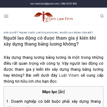
Skip
ceo.vitamlaw@gmail.com | 086.9229.863
to
content
GIẢI QUYẾT TRANH CHẤP
,
LUATSULAODONG
,
NGƯỜI LAO ĐỘNG CẦN BIẾT
Người lao động có được tham gia ý kiến khi
xây dựng thang bảng lương không?
Xây dựng thang lương bảng lương là một trong những
điều rất quan trọng với công ty. Vậy người lao động có
được tham gia ý kiến khi xây dựng thang bảng lương
hay không? Bài viết dưới đây
Luật Vitam
sẽ cung cấp
thông tin hữu ích cho bạn đọc.
Mục lục
[
ẩn
]
1. Doanh nghiệp có bắt buộc phải xây dựng thang