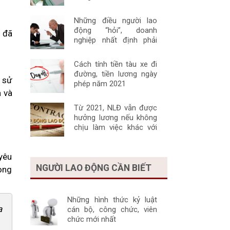
nghiệp khác
Những điều người lao
động “hỏi”, doanh
 đã
nghiệp nhất định phải
“nói”
Cách tính tiền tàu xe đi
đường, tiền lương ngày
 sử
phép năm 2021
 và
Từ 2021, NLĐ vẫn được
hưởng lương nếu không
chịu làm việc khác với
HĐLĐ một cách đúng
luật
yêu
NGƯỜI LAO ĐỘNG CẦN BIẾT
ong
Những hình thức kỷ luật
a
cán bộ, công chức, viên
chức mới nhất