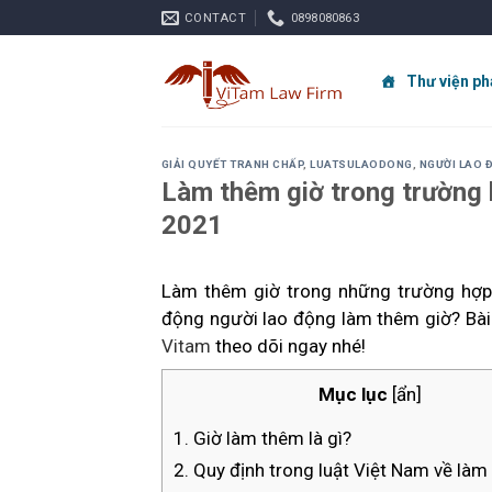
Skip
CONTACT
0898080863
to
content
Thư viện ph
GIẢI QUYẾT TRANH CHẤP
,
LUATSULAODONG
,
NGƯỜI LAO 
Làm thêm giờ trong trường 
2021
Làm thêm giờ trong những trường hợp
động người lao động làm thêm giờ? Bài 
Vitam
theo dõi ngay nhé!
Mục lục
[
ẩn
]
1. Giờ làm thêm là gì?
2. Quy định trong luật Việt Nam về làm