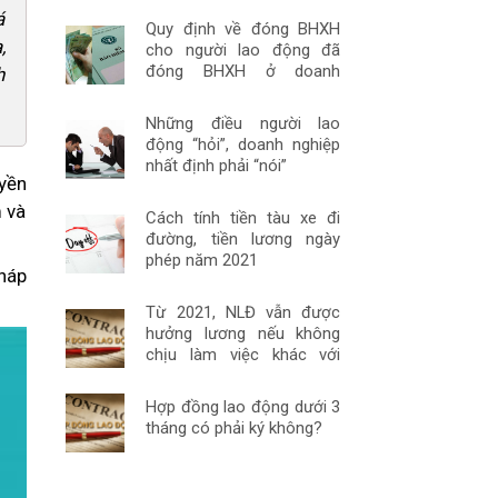
á
Quy định về đóng BHXH
,
cho người lao động đã
đóng BHXH ở doanh
h
nghiệp khác
Những điều người lao
động “hỏi”, doanh nghiệp
nhất định phải “nói”
uyền
 và
Cách tính tiền tàu xe đi
đường, tiền lương ngày
phép năm 2021
háp
Từ 2021, NLĐ vẫn được
hưởng lương nếu không
chịu làm việc khác với
HĐLĐ một cách đúng luật
Hợp đồng lao động dưới 3
tháng có phải ký không?