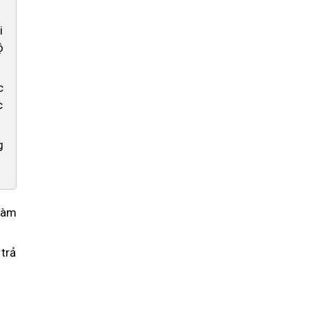
i
ộ
c
c
g
 làm
trả