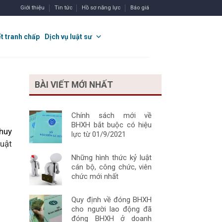
Giới thiệu
Tin tức
Hồ sơ năng lực
Báo giá
ết tranh chấp
Dịch vụ luật sư
BÀI VIẾT MỚI NHẤT
Chính sách mới về
BHXH bắt buộc có hiệu
huy
lực từ 01/9/2021
uật
Những hình thức kỷ luật
cán bộ, công chức, viên
chức mới nhất
Quy định về đóng BHXH
cho người lao động đã
đóng BHXH ở doanh