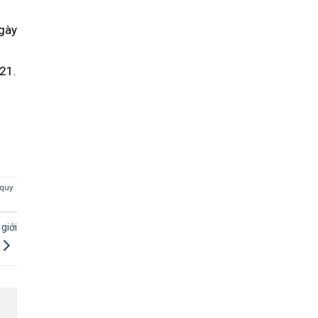
ngày
021.
 quy
giới