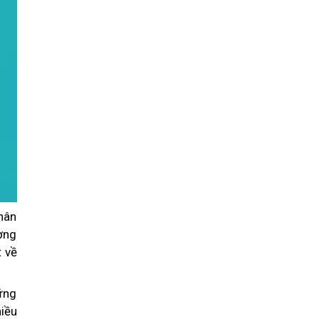
hân
ường
 về
ững
iều