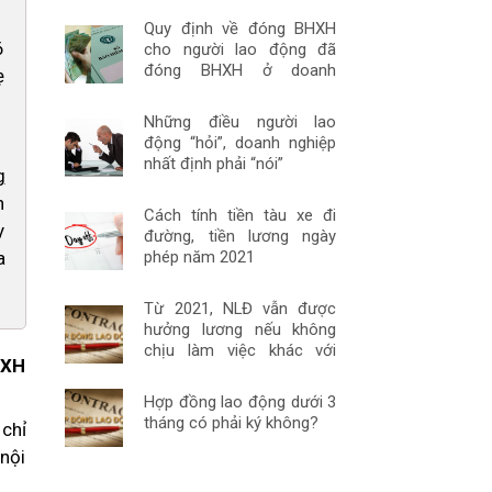
Quy định về đóng BHXH
6
cho người lao động đã
đóng BHXH ở doanh
ẹ
nghiệp khác
Những điều người lao
động “hỏi”, doanh nghiệp
nhất định phải “nói”
g
h
Cách tính tiền tàu xe đi
y
đường, tiền lương ngày
phép năm 2021
a
Từ 2021, NLĐ vẫn được
hưởng lương nếu không
chịu làm việc khác với
HXH
HĐLĐ một cách đúng luật
Hợp đồng lao động dưới 3
tháng có phải ký không?
 chỉ
nội