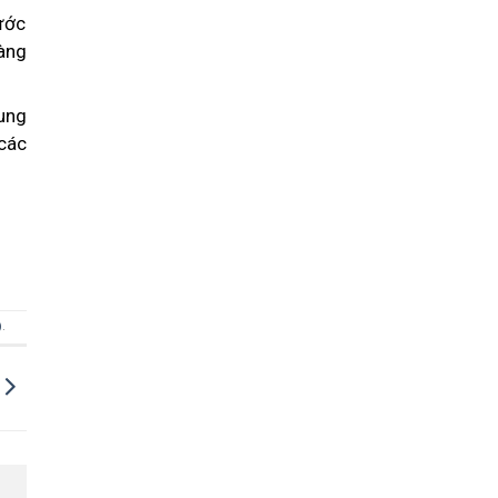
nước
àng
dung
các
)
.