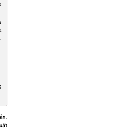
p
o
a
,
g
sản.
uất