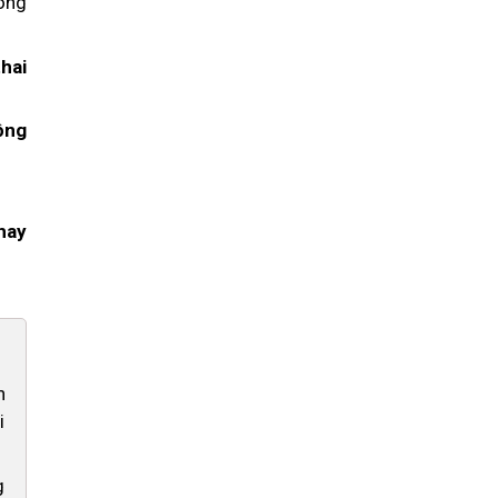
hông
hai
ồng
hay
n
i
g