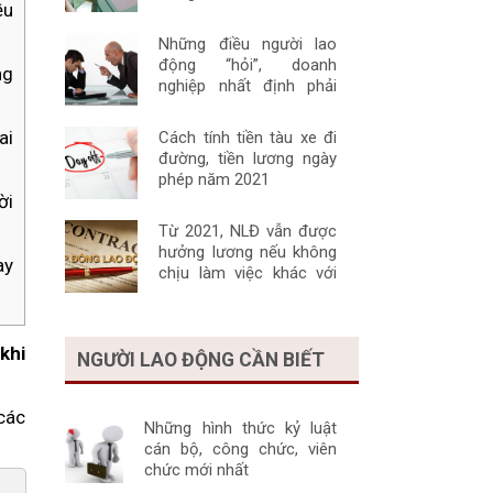
ều
nghiệp khác
Những điều người lao
động “hỏi”, doanh
ng
nghiệp nhất định phải
“nói”
ai
Cách tính tiền tàu xe đi
đường, tiền lương ngày
phép năm 2021
ời
Từ 2021, NLĐ vẫn được
hưởng lương nếu không
ay
chịu làm việc khác với
HĐLĐ một cách đúng
luật
khi
NGƯỜI LAO ĐỘNG CẦN BIẾT
các
Những hình thức kỷ luật
cán bộ, công chức, viên
chức mới nhất