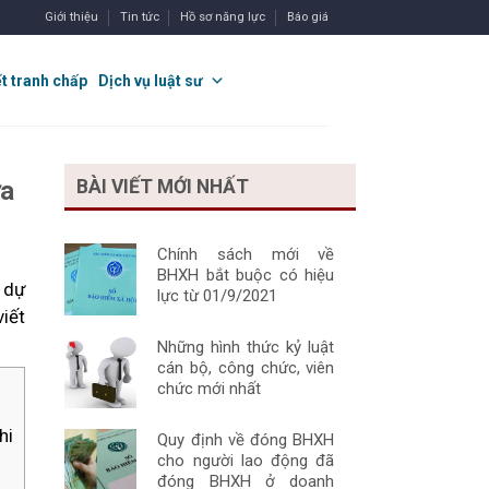
Giới thiệu
Tin tức
Hồ sơ năng lực
Báo giá
ết tranh chấp
Dịch vụ luật sư
ửa
BÀI VIẾT MỚI NHẤT
Chính sách mới về
BHXH bắt buộc có hiệu
n dự
lực từ 01/9/2021
viết
Những hình thức kỷ luật
cán bộ, công chức, viên
chức mới nhất
hi
Quy định về đóng BHXH
cho người lao động đã
đóng BHXH ở doanh