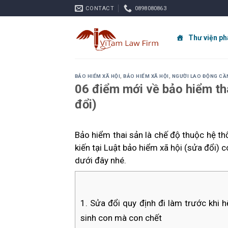
Skip
CONTACT
0898080863
to
content
Thư viện ph
BẢO HIỂM XÃ HỘI
,
BẢO HIỂM XÃ HỘI
,
NGƯỜI LAO ĐỘNG CẦN
06 điểm mới về bảo hiểm tha
đổi)
Bảo hiểm thai sản là chế độ thuộc hệ t
kiến tại Luật bảo hiểm xã hội (sửa đổi) 
dưới đây nhé.
1. Sửa đổi quy định đi làm trước khi 
sinh con mà con chết