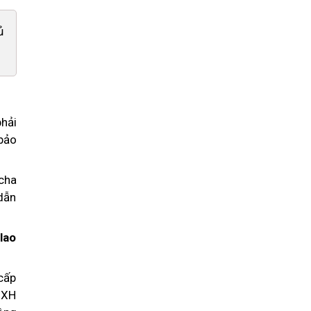
ủ
phải
 bảo
 cha
dẫn
lao
 cấp
HXH