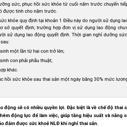
dưỡng sức, phục hồi sức khỏe từ cuối năm trước chuyển tiế
đó được tính cho năm trước.
sức khỏe quy định tại khoản 1 Điều này do người sử dụng la
 sở quyết định; trường hợp đơn vị sử dụng lao động chư
ười sử dụng lao động quyết định. Thời gian nghỉ dưỡng sức
 sau:
sinh một lần từ hai con trở lên;
sinh con phải phẫu thuật;
hợp khác.
c hồi sức khỏe sau thai sản một ngày bằng 30% mức lươn
o động sẽ có nhiều quyền lợi. Đặc biệt là về chế độ thai 
hêm động lực để làm việc, giúp tăng hiệu suất và năng s
bảo đảm được sức khoẻ NLĐ khi nghỉ thai sản.